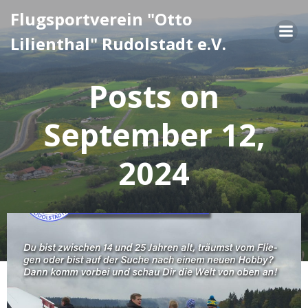
Zum
Flugsportverein "Otto
Inhalt
Lilienthal" Rudolstadt e.V.
springen
Posts on
September 12,
2024