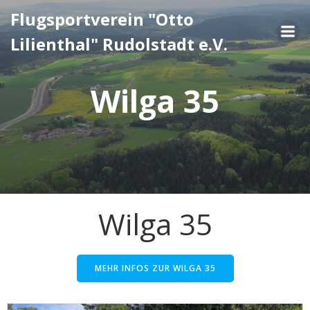
Zum
Flugsportverein "Otto
Inhalt
Lilienthal" Rudolstadt e.V.
springen
Wilga 35
Wilga 35
MEHR INFOS ZUR WILGA 35