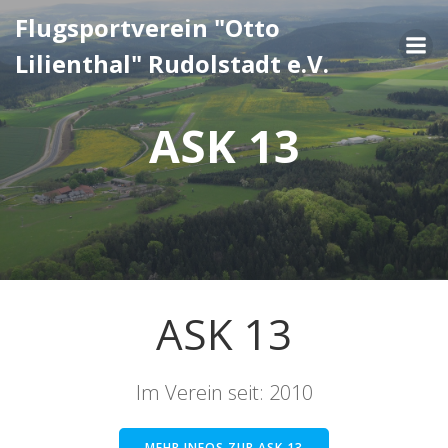
Zum
Flugsportverein "Otto
Inhalt
Lilienthal" Rudolstadt e.V.
springen
ASK 13
ASK 13
Im Verein seit: 2010
MEHR INFOS ZUR ASK 13