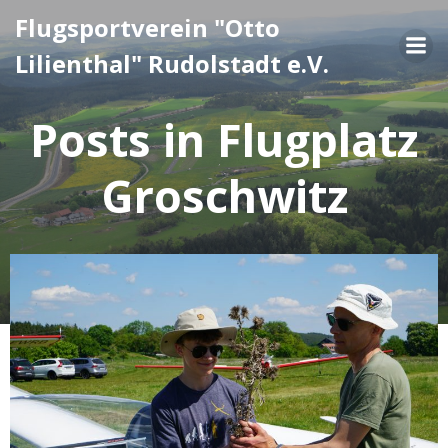
Zum
Flugsportverein "Otto
Inhalt
Lilienthal" Rudolstadt e.V.
springen
Posts in Flugplatz
Groschwitz