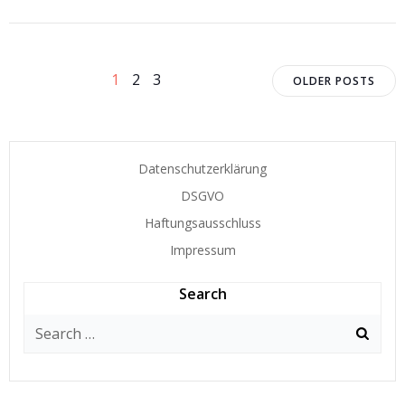
Posts
Posts
Page
Page
Page
1
2
3
OLDER POSTS
navigation
navigat
Datenschutzerklärung
DSGVO
Haftungsausschluss
Impressum
Search
Search
for: