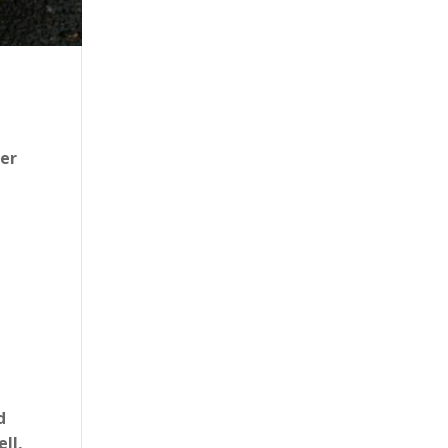
der
d
ll,