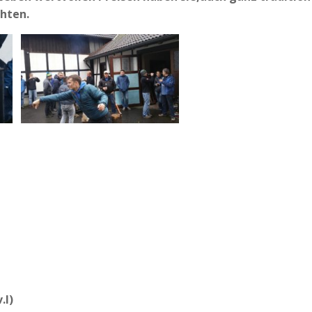
hten.
.l)