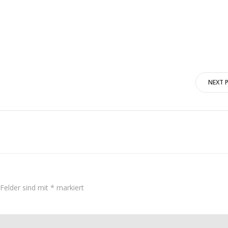
Post
NEXT 
navigation
 Felder sind mit
*
markiert