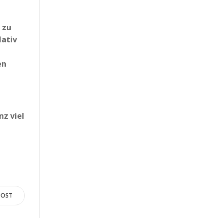
 zu
lativ
en
nz viel
POST