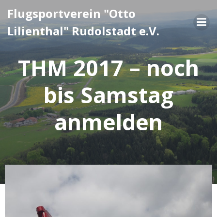
Zum
Flugsportverein "Otto
Inhalt
Lilienthal" Rudolstadt e.V.
springen
THM 2017 – noch
bis Samstag
anmelden