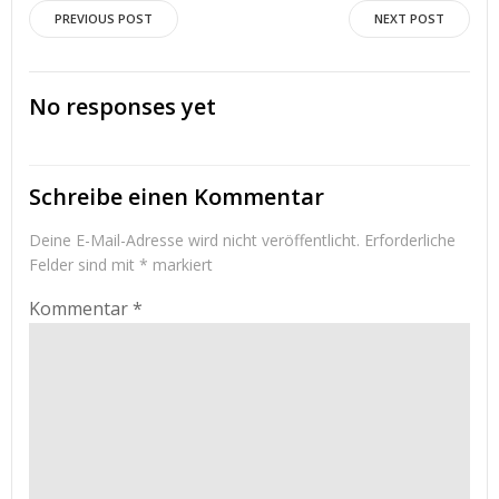
Post
Post
PREVIOUS POST
NEXT POST
navigation
navigation
No responses yet
Schreibe einen Kommentar
Deine E-Mail-Adresse wird nicht veröffentlicht.
Erforderliche
Felder sind mit
*
markiert
Kommentar
*