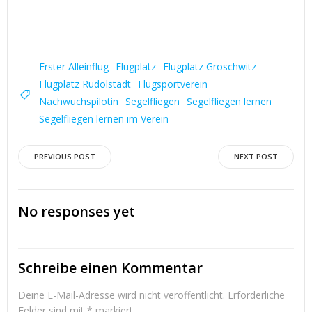
Erster Alleinflug
Flugplatz
Flugplatz Groschwitz
Flugplatz Rudolstadt
Flugsportverein
Nachwuchspilotin
Segelfliegen
Segelfliegen lernen
Segelfliegen lernen im Verein
Post
Post
PREVIOUS POST
NEXT POST
navigation
navigation
No responses yet
Schreibe einen Kommentar
Deine E-Mail-Adresse wird nicht veröffentlicht.
Erforderliche
Felder sind mit
*
markiert